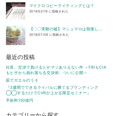
マイクロコピーライティングとは？
2019/02/19 に投稿された
【〇〇実験の嘘】マシュマロは我慢し...
2018/07/09 に投稿された
最近の投稿
社長、交渉で負けるとかマジありえない件 ～FBIもCIA
もヒザから崩れ落ちる交渉術、ついに公開～
茹でガエルのうそ
『3週間でできるライバルに勝てるブランディング
◯◯するだけでCVRが上がる限定セミナー』
手術料150億円
カテゴリーから探す