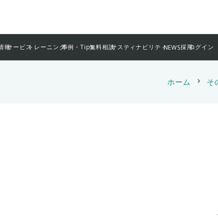
情報
サービス
トレーニング
事例・Tips
無料相談
サスティナビリティ
採用
ログイン
NEWS
ホーム
chevron_right
そ