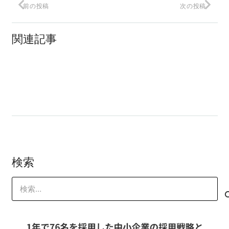
前の投稿
次の投稿
ググっても見つからない！
関連記事
貸したビデオは返って来ない
理不尽なお叱りを受けた・・・
検索
検
索: