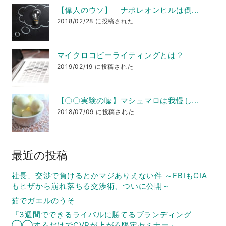
【偉人のウソ】 ナポレオンヒルは倒...
2018/02/28 に投稿された
マイクロコピーライティングとは？
2019/02/19 に投稿された
【〇〇実験の嘘】マシュマロは我慢し...
2018/07/09 に投稿された
最近の投稿
社長、交渉で負けるとかマジありえない件 ～FBIもCIA
もヒザから崩れ落ちる交渉術、ついに公開～
茹でガエルのうそ
『3週間でできるライバルに勝てるブランディング
◯◯するだけでCVRが上がる限定セミナー』