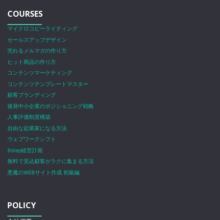
COURSES
マイクロコピーライティング
セールスアップデザイン
売れるメルマガの作り方
ヒット商品の作り方
コンテンツマーケティング
コンテンツテンプレートマスター
顧客ブランディング
後発中小企業のポジショニング戦略
人事評価制度構築
自由な起業家になる方法
ウェブワークシフト
9step経営計画
無料で見込顧客がラクに集まる方法
悪魔のWEBサイト作成 初級編
POLICY