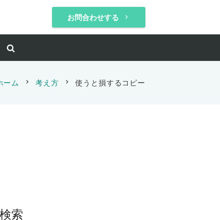
お問合わせする
keyboard_arrow_right
ホーム
chevron_right
考え方
chevron_right
使うと損するコピー
検索