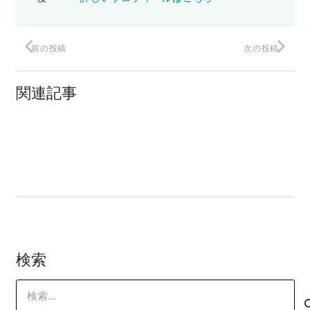
前の投稿
次の投稿
ピケティは机上の空論？
関連記事
レゴの著作権切れで死にかけ!?
売りたいモノは売れない
検索
検
索: