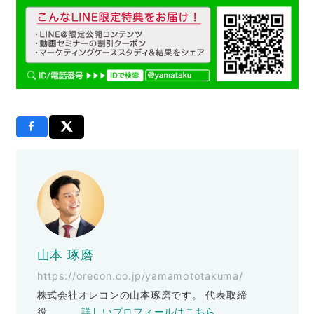
山本 琢磨
https://orecon.co.jp/yamamototakuma/
株式会社オレコンの山本琢磨です。 代表取締
役
詳しいプロフィールはこちら