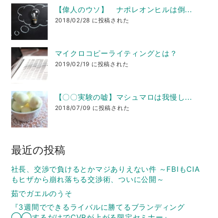
【偉人のウソ】 ナポレオンヒルは倒...
2018/02/28 に投稿された
マイクロコピーライティングとは？
2019/02/19 に投稿された
【〇〇実験の嘘】マシュマロは我慢し...
2018/07/09 に投稿された
最近の投稿
社長、交渉で負けるとかマジありえない件 ～FBIもCIA
もヒザから崩れ落ちる交渉術、ついに公開～
茹でガエルのうそ
『3週間でできるライバルに勝てるブランディング
◯◯するだけでCVRが上がる限定セミナー』