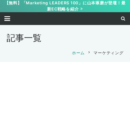
【無料】「Marketing LEADERS 100」に山本琢磨が登壇！最
新EC戦略を紹介
記事一覧
chevron_right
ホーム
マーケティング
マーケティング
集客
成約率UP
『3週間でできるライバルに勝てるブラン
マーケティング
ディング ◯◯するだけでCVRが上がる
マーケティング
集客
成約率UP
限定セミナー』
手術料150億円
マーケティング
集客
成約率UP
2024年、差別化の極意。
マーケティング
集客
成約率UP
2024-10-16
2024-10-04
No.1情報シェア会のご案内
マイクロコピー
マーケティング
『３週間でNo.1のポジションを取る！本
2024-01-14
オレコン 事務局
セミナー
マーケティング
集客
山本 琢磨
“ある部分”を数文字変えるだけで売上が
当に結果が出るNo.1情報シェア会2023』
2023-06-16
マイクロコピー
マイクロコピー
マーケティング
セミナー
マーケティング
成約率UP
集客
山本 琢磨
トラストフォーマット
改善・・・
セミナー
マーケティング
集客
コピーライティング
山本 琢磨
良いコピー、ダメなコピー
2023-02-07