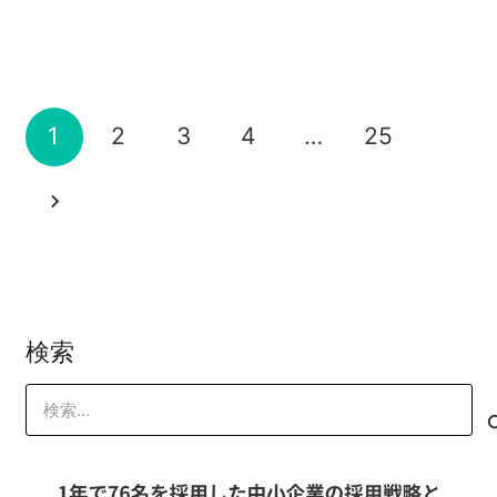
苦労せずに売れるデザインを手に入れる
コピーライティング
2022-06-30
ノウハウだけじゃ意味がない！
山本 琢磨
2022-06-28
方法
17%も反応率がアップした画面
山本 琢磨
2022-03-05
山本 琢磨
2022-04-11
コピーライティング
,
売上
,
オレコン
,
ヤマタ
2022-03-03
売る
,
売れない
,
売上
,
セミナー
ク
,
セミナー
,
マイクロコピー
コピーライティング
,
売上
,
オレコン
,
ヤマタ
1
2
3
4
…
25
山本 琢磨
ク
,
セミナー
,
マイクロコピー
山本 琢磨
山本 琢磨
検索
検
索: