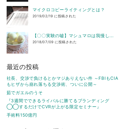
マイクロコピーライティングとは？
2019/02/19 に投稿された
【〇〇実験の嘘】マシュマロは我慢し...
2018/07/09 に投稿された
最近の投稿
社長、交渉で負けるとかマジありえない件 ～FBIもCIA
もヒザから崩れ落ちる交渉術、ついに公開～
茹でガエルのうそ
『3週間でできるライバルに勝てるブランディング
◯◯するだけでCVRが上がる限定セミナー』
手術料150億円