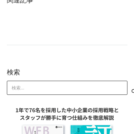
WEBサイトから売れない理由が判明。衝
顧客の期待を超える思考法
撃の事実、、、あなたはペルソナを誤解
している
検索
検
索: