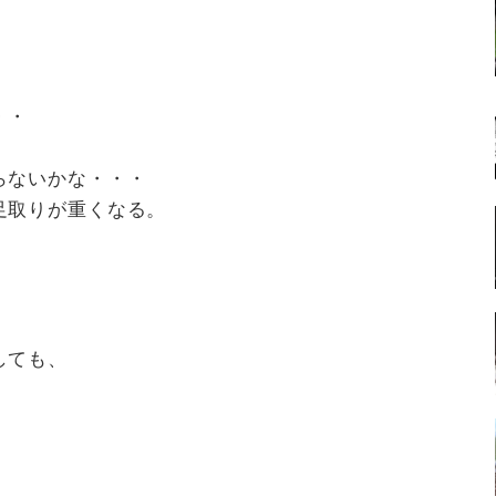
・・
らないかな・・・
足取りが重くなる。
しても、