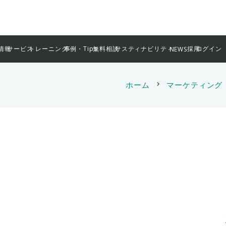
情報
サービス
トレーニング
事例・Tips
無料相談
サスティナビリティ
採用
ログイン
NEWS
ホーム
chevron_right
マーケティング