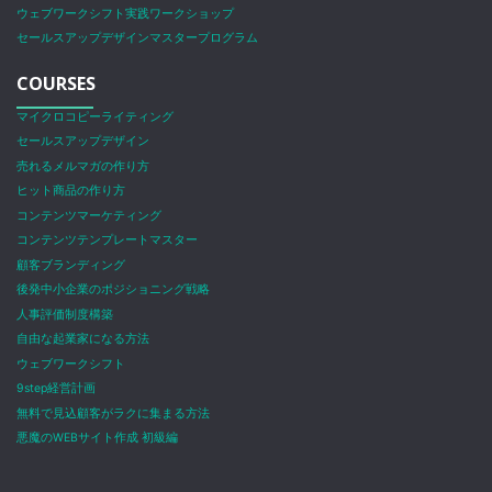
ウェブワークシフト実践ワークショップ
セールスアップデザインマスタープログラム
COURSES
マイクロコピーライティング
セールスアップデザイン
売れるメルマガの作り方
ヒット商品の作り方
コンテンツマーケティング
コンテンツテンプレートマスター
顧客ブランディング
後発中小企業のポジショニング戦略
人事評価制度構築
自由な起業家になる方法
ウェブワークシフト
9step経営計画
無料で見込顧客がラクに集まる方法
悪魔のWEBサイト作成 初級編