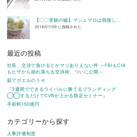
【〇〇実験の嘘】マシュマロは我慢し...
2018/07/09 に投稿された
最近の投稿
社長、交渉で負けるとかマジありえない件 ～FBIもCIA
もヒザから崩れ落ちる交渉術、ついに公開～
茹でガエルのうそ
『3週間でできるライバルに勝てるブランディング
◯◯するだけでCVRが上がる限定セミナー』
手術料150億円
カテゴリーから探す
人事評価制度