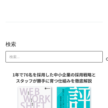
ました
検索
検
索: