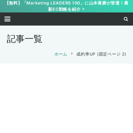
【無料】「Marketing LEADERS 100」に山本琢磨が登壇！最
新EC戦略を紹介
記事一覧
chevron_right
ホーム
成約率UP
(固定ページ 2)
マーケティング
集客
トラストフォーマット
マーケティング
集客
トラストフォーマット
成約率UP
成約率UP
マーケティング
集客
トラストフォーマット
真のペルソナを使った売れるデザインの
苦労しなくても売れるデザインは手に入
方法
成約率UP
る
マーケティング
コピーライティング
成約率UP
“見た目が9割”は本当なのか？
2021-03-20
アイディア
,
オレコン
マーケティング
コピーライティング
成約率UP
後発でも勝てる必勝テクニック
2021-03-19
アイディア
,
オレコン
マーケティング
コピーライティング
成約率UP
2021-03-18
売上
,
オレコン
,
コンテンツ
サイト制作の常識が変わった
山本 琢磨
2020-08-21
マーケティング
トラストフォーマット
成約率UP
ライバルとの格差を埋めるには？
マーケティング
トラストフォーマット
成約率UP
山本 琢磨
2020-08-20
山本 琢磨
売れるデザインの攻略法
山本 琢磨