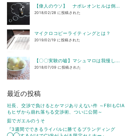
【偉人のウソ】 ナポレオンヒルは倒...
2018/02/28 に投稿された
マイクロコピーライティングとは？
2019/02/19 に投稿された
【〇〇実験の嘘】マシュマロは我慢し...
2018/07/09 に投稿された
最近の投稿
社長、交渉で負けるとかマジありえない件 ～FBIもCIA
もヒザから崩れ落ちる交渉術、ついに公開～
茹でガエルのうそ
『3週間でできるライバルに勝てるブランディング
◯◯するだけでCVRが上がる限定セミナー』