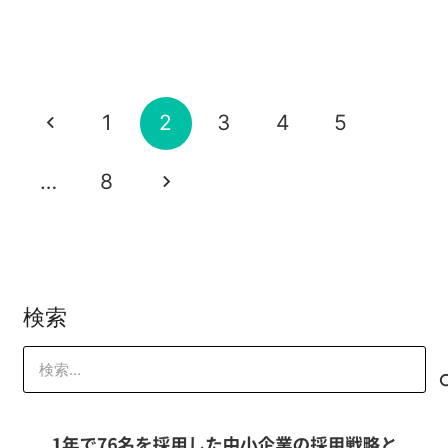
苦労しなくても売れるデザインは手に入
2020-08-19
マーケティング
トラストフォーマット
成約率UP
山本 琢磨
る
2020-06-13
マーケティング
コピーライティング
成約率UP
山本 琢磨
見た目が悪いと損をする？
山本 琢磨
iPhoneが変えた世界
2020-06-12
2020-06-11
山本 琢磨
2020-05-20
山本 琢磨
1
2
3
4
5
山本 琢磨
…
8
検索
検
索: