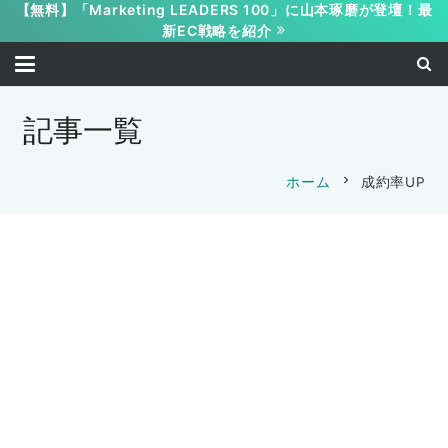
【無料】「Marketing LEADERS 100」に山本琢磨が登壇！最
新EC戦略を紹介
記事一覧
chevron_right
ホーム
成約率UP
マーケティング
集客
成約率UP
『3週間でできるライバルに勝てるブラン
マーケティング
集客
成約率UP
ディング ◯◯するだけでCVRが上がる
マーケティング
集客
成約率UP
2024年、差別化の極意。
限定セミナー』
マーケティング
集客
成約率UP
No.1情報シェア会のご案内
『３週間でNo.1のポジションを取る！本
2024-01-14
2024-10-16
トラストフォーマット
成約率UP
セミナー
マネジメント
時間術
成約率UP
当に結果が出るNo.1情報シェア会2023』
2023-06-16
マイクロコピー
マーケティング
成約率UP
山本 琢磨
オレコン 事務局
売上を伸ばすデザインとは？
社長の生産性をあげるには？？
山本 琢磨
良いコピー、ダメなコピー
2023-02-07
マーケティング
集客
成約率UP
2022-07-31
マーケティング
集客
成約率UP
2021-09-24