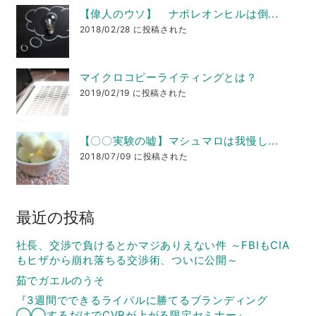
【偉人のウソ】 ナポレオンヒルは倒...
2018/02/28 に投稿された
マイクロコピーライティングとは？
2019/02/19 に投稿された
【〇〇実験の嘘】マシュマロは我慢し...
2018/07/09 に投稿された
最近の投稿
社長、交渉で負けるとかマジありえない件 ～FBIもCIA
もヒザから崩れ落ちる交渉術、ついに公開～
茹でガエルのうそ
『3週間でできるライバルに勝てるブランディング
◯◯するだけでCVRが上がる限定セミナー』