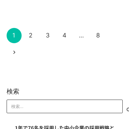
山本 琢磨
売れるWEBサイト＝信頼がデザインされ
2022-06-28
山本 琢磨
マネジメント
,
売上
,
オレコン
,
ヤマタク
,
セ
コピーライティング
成約率UP
外見至上主義、、、WEBからの売り上げ
ている？
山本 琢磨
ミナー
コピーライティング不要！誰でも15分で
アップのコツとは？
2021-08-26
売上を上げる方法
2021-08-25
山本 琢磨
山本 琢磨
2021-05-25
1
2
3
4
…
8
山本 琢磨
山本 琢磨
検索
検
索: