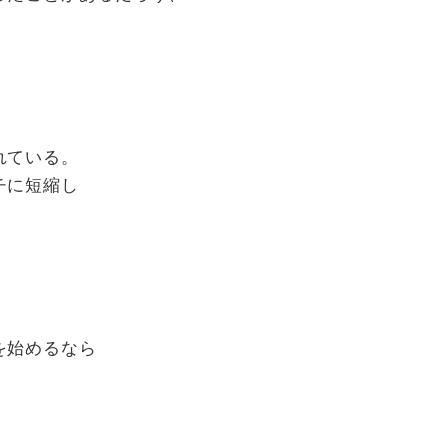
れている。
チに短縮し
て
を始めるなら