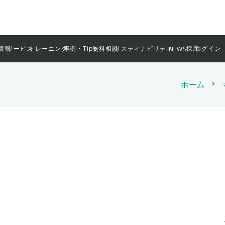
情報
サービス
トレーニング
事例・Tips
無料相談
サスティナビリティ
採用
ログイン
NEWS
ホーム
chevron_right