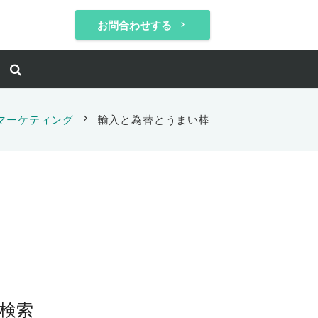
お問合わせする
keyboard_arrow_right
マーケティング
chevron_right
輸入と為替とうまい棒
検索