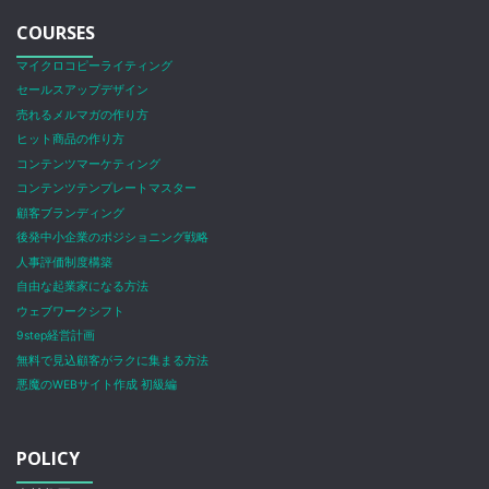
COURSES
マイクロコピーライティング
セールスアップデザイン
売れるメルマガの作り方
ヒット商品の作り方
コンテンツマーケティング
コンテンツテンプレートマスター
顧客ブランディング
後発中小企業のポジショニング戦略
人事評価制度構築
自由な起業家になる方法
ウェブワークシフト
9step経営計画
無料で見込顧客がラクに集まる方法
悪魔のWEBサイト作成 初級編
POLICY