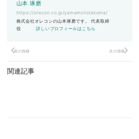
山本 琢磨
https://orecon.co.jp/yamamototakuma/
株式会社オレコンの山本琢磨です。 代表取締
役
詳しいプロフィールはこちら
前の投稿
次の投稿
発表！人事評価制度構築セミナー
関連記事
うまくイク人・イカない人
もしも脳を活性化する●●があったら